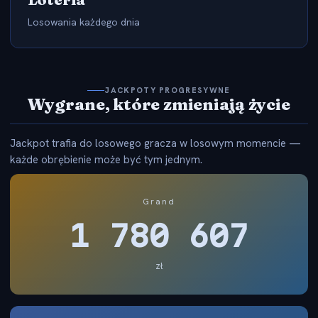
Losowania każdego dnia
JACKPOTY PROGRESYWNE
Wygrane, które zmieniają życie
Jackpot trafia do losowego gracza w losowym momencie —
każde obrębienie może być tym jednym.
Grand
1 780 607
zł