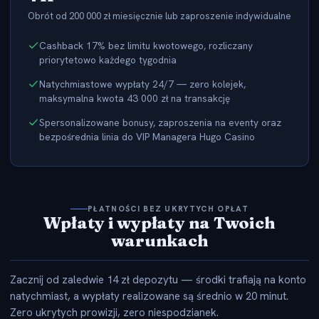
Obrót od 200 000 zł miesięcznie lub zaproszenie indywidualne
Cashback 17% bez limitu kwotowego, rozliczany
priorytetowo każdego tygodnia
Natychmiastowe wypłaty 24/7 — zero kolejek,
maksymalna kwota 43 000 zł na transakcję
Spersonalizowane bonusy, zaproszenia na eventy oraz
bezpośrednia linia do VIP Managera Hugo Casino
PŁATNOŚCI BEZ UKRYTYCH OPŁAT
Wpłaty i wypłaty na Twoich
warunkach
Zacznij od zaledwie 14 zł depozytu — środki trafiają na konto
natychmiast, a wypłaty realizowane są średnio w 20 minut.
Zero ukrytych prowizji, zero niespodzianek.