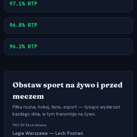
MICROGAMING
97.1% RTP
Lucky Leprechaun
EGT
96.8% RTP
Ocean Rush
96.2% RTP
Obstaw sport na żywo i przed
meczem
Piłka nożna, hokej, tenis, esport — tysiące wydarzeń
każdego dnia, w tym transmisje na żywo.
PKO BP Ekstraklasa
Legia Warszawa — Lech Poznań