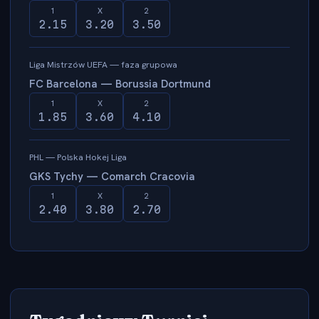
1
X
2
2.15
3.20
3.50
Liga Mistrzów UEFA — faza grupowa
FC Barcelona — Borussia Dortmund
1
X
2
1.85
3.60
4.10
PHL — Polska Hokej Liga
GKS Tychy — Comarch Cracovia
1
X
2
2.40
3.80
2.70