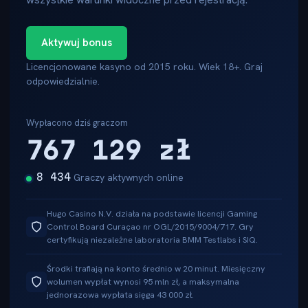
Aktywuj bonus
Licencjonowane kasyno od 2015 roku. Wiek 18+. Graj
odpowiedzialnie.
Wypłacono dziś graczom
767 302
zł
8 436
Graczy aktywnych online
Hugo Casino N.V. działa na podstawie licencji Gaming
Control Board Curaçao nr OGL/2015/9004/717. Gry
certyfikują niezależne laboratoria BMM Testlabs i SIQ.
Środki trafiają na konto średnio w 20 minut. Miesięczny
wolumen wypłat wynosi 95 mln zł, a maksymalna
jednorazowa wypłata sięga 43 000 zł.