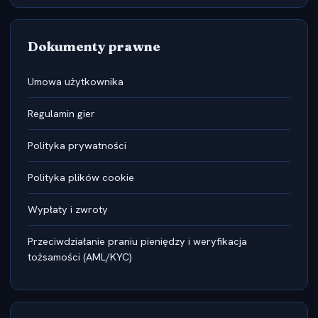
Dokumenty prawne
Umowa użytkownika
Regulamin gier
Polityka prywatności
Polityka plików cookie
Wypłaty i zwroty
Przeciwdziałanie praniu pieniędzy i weryfikacja
tożsamości (AML/KYC)