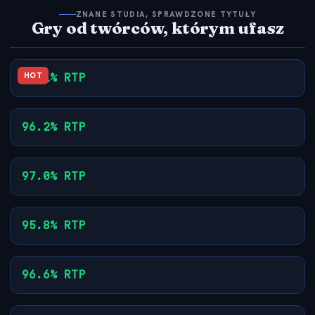
ZNANE STUDIA, SPRAWDZONE TYTUŁY
IGT
Gry od twórców, którym ufasz
Cats
PRAGMATIC PLAY
HOT
97.1% RTP
Sweet Bonanza
NOVOMATIC
96.2% RTP
Dolphins Pearl Deluxe
PRAGMATIC PLAY
97.0% RTP
John Hunter And The Book Of Tut
ISOFTBET
95.8% RTP
Million Coins Respin
NOLIMIT CITY
96.6% RTP
Fire In The Hole