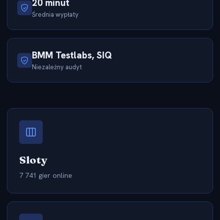
20 minut
Średnia wypłaty
BMM Testlabs, SIQ
Niezależny audyt
Sloty
7 741 gier online