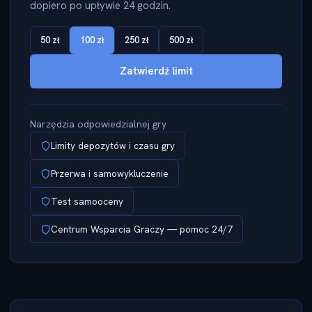
dopiero po upływie 24 godzin.
50 zł
100 zł
250 zł
500 zł
Zatwierdź limit
Narzędzia odpowiedzialnej gry
Limity depozytów i czasu gry
Przerwa i samowykluczenie
Test samooceny
Centrum Wsparcia Graczy — pomoc 24/7