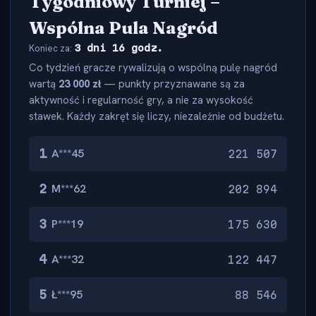
Tygodniowy Turniej –
Wspólna Pula Nagród
Koniec za:
3 dni 16 godz.
Co tydzień gracze rywalizują o wspólną pulę nagród
wartą
23 000 zł
— punkty przyznawane są za
aktywność i regularność gry, a nie za wysokość
stawek. Każdy zakręt się liczy, niezależnie od budżetu.
A***45
1
221 507
M***62
2
202 894
P***19
3
175 630
A***32
4
122 447
Ł***95
5
88 546