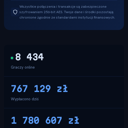
Wszystkie połączenia i transakcje są zabezpieczone
szyfrowaniem 256-bit AES. Twoje dane i środki pozostają
chronione zgodnie ze standardami instytucji finansowych.
8 436
Graczy online
767 302
zł
Wypłacono dziś
1 780 607
zł