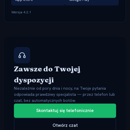
Wersja 4.2.1
Zawsze do Twojej
dyspozycji
Niezależnie od pory dnia i nocy, na Twoje pytania
odpowiada prawdziwy specjalista — przez telefon lub
czat, bez automatycznych botów.
Skontaktuj się telefonicznie
Otwórz czat