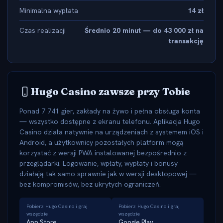
Minimalna wypłata
14 zł
Czas realizacji
Średnio 20 minut — do 43 000 zł na
transakcję
Hugo Casino zawsze przy Tobie
Ponad 7 741 gier, zakłady na żywo i pełna obsługa konta
— wszystko dostępne z ekranu telefonu. Aplikacja Hugo
Casino działa natywnie na urządzeniach z systemem iOS i
Android, a użytkownicy pozostałych platform mogą
korzystać z wersji PWA instalowanej bezpośrednio z
przeglądarki. Logowanie, wpłaty, wypłaty i bonusy
działają tak samo sprawnie jak w wersji desktopowej —
bez kompromisów, bez ukrytych ograniczeń.
Pobierz Hugo Casino i graj
Pobierz Hugo Casino i graj
wszędzie
wszędzie
App Store
Google Play