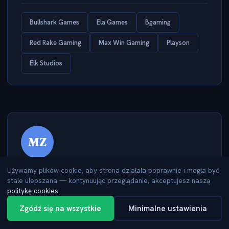
Bullshark Games
Ela Games
Bgaming
Red Rake Gaming
Max Win Gaming
Playson
Elk Studios
MZ
Marek Zielański
Używamy plików cookie, aby strona działała poprawnie i mogła być
Redaktor Naczelny ds. Treści Kasynowych — 9 lat
stale ulepszana — kontynuując przeglądanie, akceptujesz naszą
doświadczenia w branży iGaming
politykę cookies
.
Marek Zielański odpowiada za
rzetelność wszystkich
Zgódź się na wszystkie
Minimalne ustawienia
informacji
dotyczących bonusów, warunków licencji oraz
wskaźników wypłat publikowanych na stronie Hugo Casino.